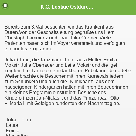
K.G. Löstige Ostdürener 1977 e.V.
Bereits zum 3.Mal besuchten wir das Krankenhaus
Düren.Von der Geschäftsleitung begrüßte uns Herr
Christoph Lammertz und Frau Julia Cremer. Viele
Patienten hatten sich im Voyer versmmelt und verfolgten
ein buntes Programm.
Julia + Finn, die Tanzmariechen Laura Müller, Emilia
Moksir, Julia Obenauer und Laila Moksir und die Igel
zeigten ihre Tänze einem dankbaren Publikum. Bernadette
Weiler brachte die Besucher mit ihren Karnevalsliedern
zum Schunkeln und auch die "Klinikpänz" aus dem
hauseigenen Kindergarten hatten mit ihren Betreuerinnen
ein kleines Programm einstudiert. Besuche des
Kinderprinzen Jan-Niclas I. und das Prinzenpaar Otto I.
+ Maria I. mit Gefolgen rundenten den Nachmittag ab.
Julia + Finn
Laura
Emilia
ürener"